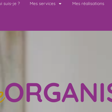
i suis-je ?
Mes services
Mes réalisations
ORGANI
e